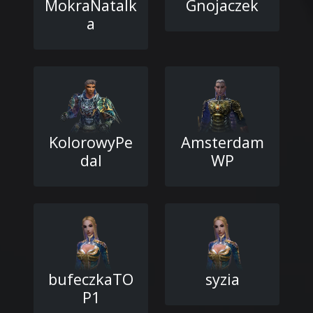
MokraNatalk
Gnojaczek
a
KolorowyPe
Amsterdam
dal
WP
bufeczkaTO
syzia
P1