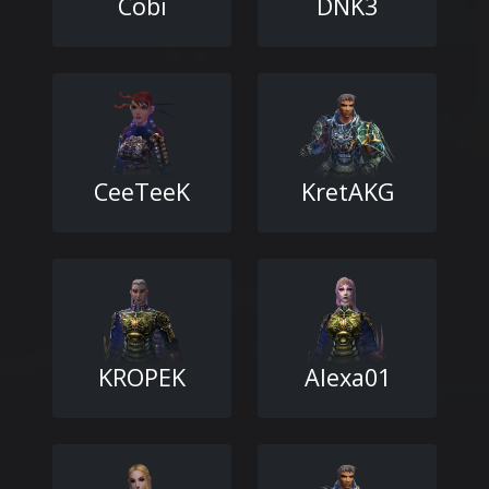
Cobi
DNK3
CeeTeeK
KretAKG
KROPEK
Alexa01