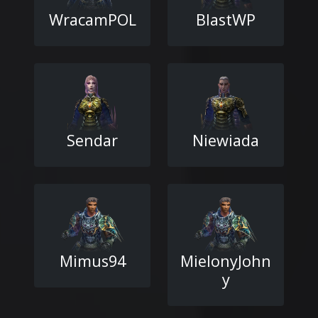
WracamPOL
BlastWP
Sendar
Niewiada
Mimus94
MielonyJohn
y