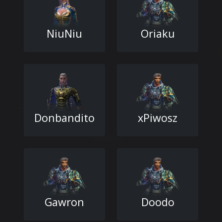
NiuNiu
Oriaku
Donbandito
xPiwosz
Gawron
Doodo