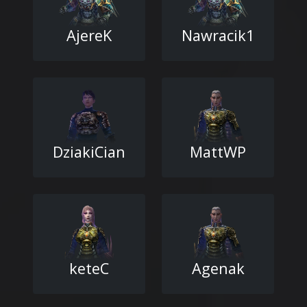
AjereK
Nawracik1
DziakiCian
MattWP
keteC
Agenak