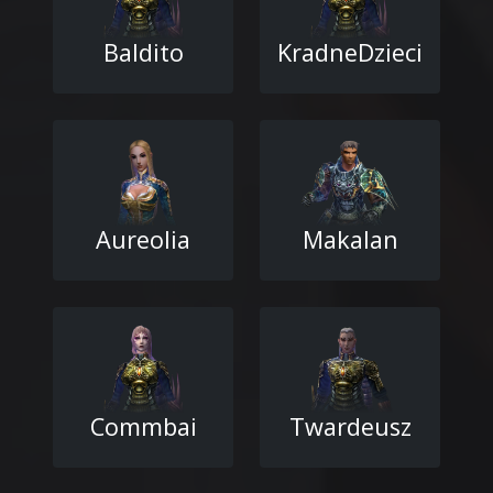
Baldito
KradneDzieci
Aureolia
Makalan
Commbai
Twardeusz