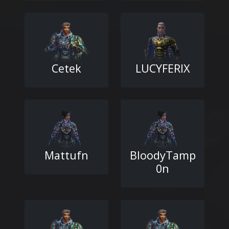
Cetek
LUCYFERIX
Mattufn
BloodyTamp
0n