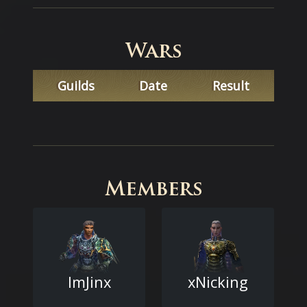
Wars
Guilds
Date
Result
Members
ImJinx
xNicking