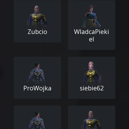
Zubcio
WladcaPieki
el
ProWojka
siebie62