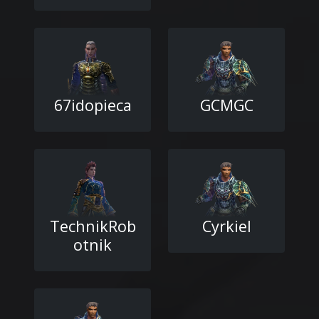
67idopieca
GCMGC
TechnikRob
Cyrkiel
otnik