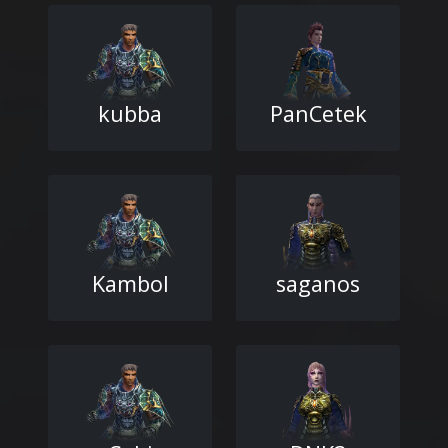
kubba
PanCetek
Kambol
saganos