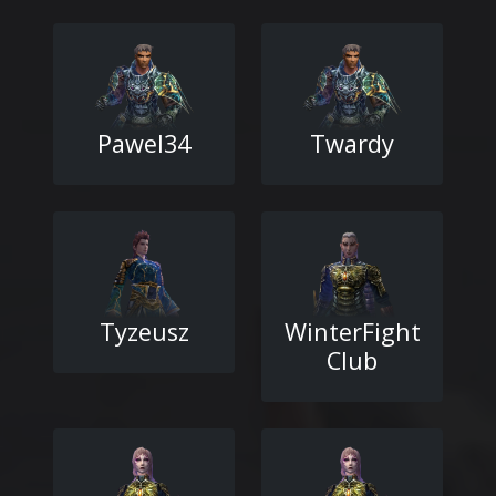
Pawel34
Twardy
Tyzeusz
WinterFight
Club