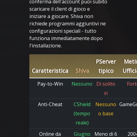
conferma dell'account puoi subito
scaricare il client di gioco e
iniziare a giocare. Shiva non
richiede programmi aggiuntivi ne
configurazioni speciali - tutto
funziona immediatamente dopo
l'installazione.
PServer
Meti
Caratteristica
Shiva
tipico
Uffici
Pay-to-Win
Nessuno
Di solito
Fort
si
Anti-Cheat
CShield
Nessuno
GameG
(tempo
o base
reale)
Online da
Giugno
Meno di 6
200