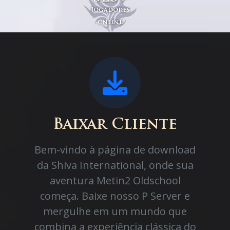
Jogadores
online
Baixar Cliente
Bem-vindo à página de download
da Shiva International, onde sua
aventura Metin2 Oldschool
começa. Baixe nosso P Server e
mergulhe em um mundo que
combina a experiência clássica do