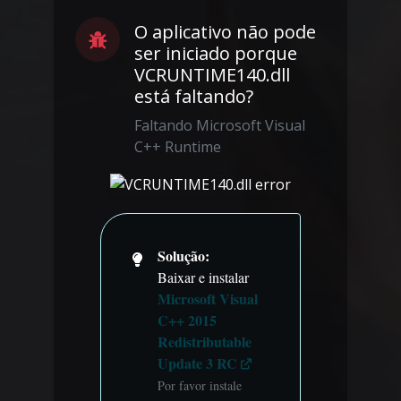
O aplicativo não pode
ser iniciado porque
VCRUNTIME140.dll
está faltando?
Faltando Microsoft Visual
C++ Runtime
Solução:
Baixar e instalar
Microsoft Visual
C++ 2015
Redistributable
Update 3 RC
Por favor instale