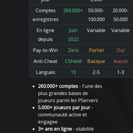
Comptes
260.000+
50.000-
20.000-
enregistres
100.000
50.000
En ligne
Juin
Variable
Variable
depuis
2022
Pay-to-Win
Zero
Partiel
Oui
Anti-Cheat
CShield
Basique
Aucun
Langues
13
2-5
1-3
260.000+ comptes
- l'une des
plus grandes bases de
joueurs parmi les PServers
5.000+ joueurs par jour
-
communauté active et
engagee
3+ ans en ligne
- stabilité