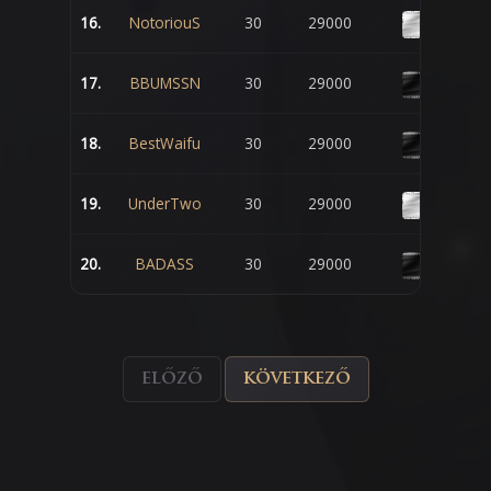
16.
NotoriouS
30
29000
17.
BBUMSSN
30
29000
18.
BestWaifu
30
29000
19.
UnderTwo
30
29000
20.
BADASS
30
29000
előző
következő