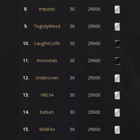
8.
Impacto
30
29000
9.
TegridyWeed
30
29000
10.
LaughnCoffn
30
29000
11.
Immortals
30
29000
12.
Undercover
30
29000
13.
VRILYA
30
29000
14.
Exitium
30
29000
15.
WildFire
30
29000