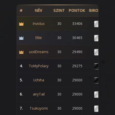
#
NÉV
SZINT
PONTOK
BIRODALOM
Invictus
30
33406
Elite
30
30465
ucidDreams
30
29490
4.
ToMyPolacy
30
29275
5.
Uchiha
30
29000
6.
airyTail
30
29000
7.
Tsukuyomi
30
29000