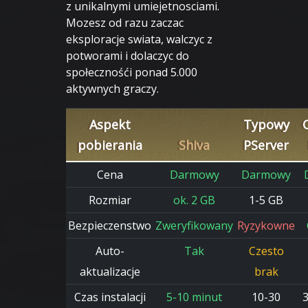
z unikalnymi umiejetnosciami.
Mozesz od razu zaczac
eksploracje swiata, walczyc z
potworami i dolaczyc do
społecznośći ponad 5.000
aktywnych graczy.
Aspekt
Typowy
pobierania
Shiva
PServer
Cena
Darmowy
Darmowy
Rozmiar
ok. 2 GB
1-5 GB
Bezpieczenstwo
Zweryfikowany
Ryzykowne
Auto-
Tak
Czesto
aktualizacje
brak
Czas instalacji
5-10 minut
10-30
3