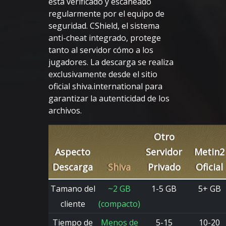
esta verificado y escaneado
regularmente por el equipo de
seguridad. CShield, el sistema
anti-cheat integrado, protege
tanto al servidor cómo a los
jugadores. La descarga se realiza
exclusivamente desde el sitio
oficial shiva.international para
garantizar la autenticidad de los
archivos.
Otro
Aspecto
Servidor
Metin2
Descarga
Shiva
Privado
Oficial
Tamano del
~2 GB
1-5 GB
5+ GB
cliente
(compacto)
Tiempo de
Menos de
5-15
10-20