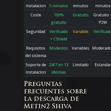
instalacion
5 minutos
minutos
minutos
Coste
100%
Gratuito
Gratuito 
gratuito
P2W
Seguridad
Verificado
Variable
Verificad
+ CShield
Requisitos
Modestos
Variables
Moderad
del sistema
Soporte de
24/7 en 13
Limitado
Estanda
instalacion
idiomas
Preguntas
frecuentes sobre
la descarga de
Metin2 Shiva