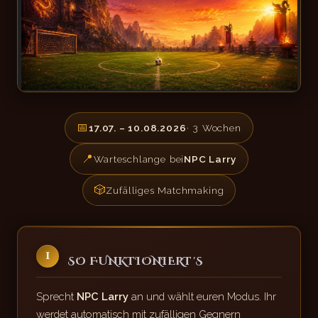
📅
17.07. – 10.08.2026
· 3 Wochen
📍
Warteschlange bei
NPC Larry
🎲
Zufälliges Matchmaking
1
SO FUNKTIONIERT'S
Sprecht
NPC Larry
an und wählt euren Modus. Ihr
werdet automatisch mit zufälligen Gegnern