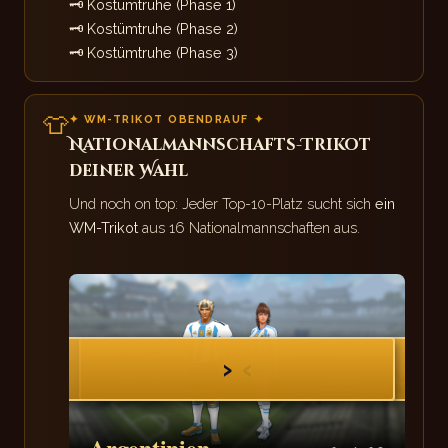
🗝
Kostümtruhe (Phase 1)
🗝
Kostümtruhe (Phase 2)
🗝
Kostümtruhe (Phase 3)
👕
✦ WM-TRIKOT OBENDRAUF ✦
Nationalmannschafts-Trikot
deiner Wahl
Und noch on top: Jeder Top-10-Platz sucht sich
ein
WM-Trikot
aus 16 Nationalmannschaften aus.
›
‹
Argentinien