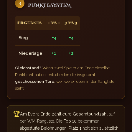
3
PUNKTESYSTEM
Ergebnis
1 vs 1
3 vs 3
Sieg
+4
+4
Niederlage
+1
+2
Gleichstand?
Wenn zwei Spieler am Ende dieselbe
Punktzahl haben, entscheiden die insgesamt
geschossenen Tore
, wer weiter oben in der Rangliste
steht.
🏆
Am Event-Ende zählt eure Gesamtpunktzahl
auf
der WM-Rangliste. Die
Top 10
bekommen
abgestufte Belohnungen.
Platz 1
holt sich zusätzlich