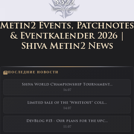
5322
Игроков онлайн
Metin2 Events, Patchnotes
& Eventkalender 2026 |
Shiva Metin2 News
ПОСЛЕДНИЕ НОВОСТИ
Shiva World Championship Tournament...
16.07
Limited sale of the "Whiteout" coll...
14.07
DevBlog #15 - Our plans for the upc...
11.07