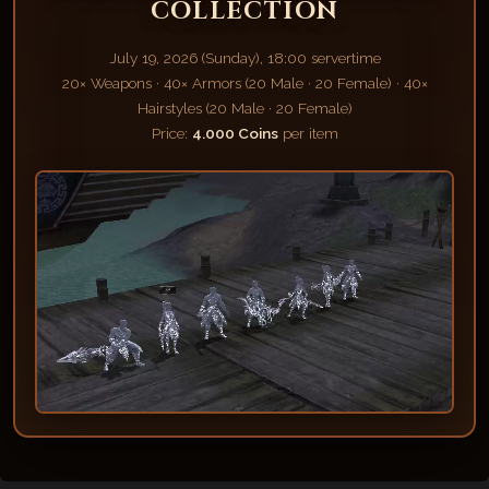
COLLECTION
July 19, 2026 (Sunday), 18:00 servertime
20× Weapons · 40× Armors (20 Male · 20 Female) · 40×
Hairstyles (20 Male · 20 Female)
Price:
4.000 Coins
per item