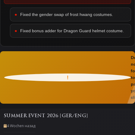
Fixed the gender swap of frost hwang costumes.
Fixed bonus adder for Dragon Guard helmet costume.
D
n
fo
!
to
p
y
cl
SUMMER EVENT 2026 [GER/ENG]
4 Wochen назад