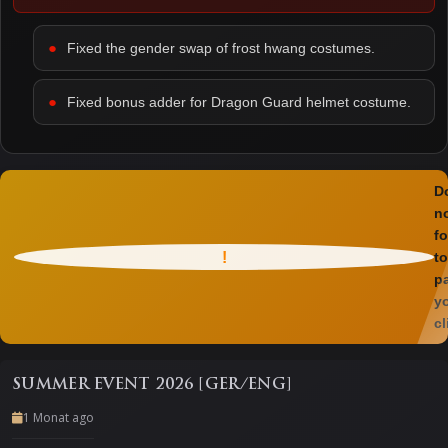
Fixed the gender swap of frost hwang costumes.
Fixed bonus adder for Dragon Guard helmet costume.
D
n
fo
!
to
p
y
cl
SUMMER EVENT 2026 [GER/ENG]
1 Monat ago