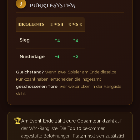
3
PUNKTESYSTEM
Ergebnis
1 vs 1
3 vs 3
Sieg
+4
+4
Niederlage
+1
+2
Gleichstand?
Wenn zwei Spieler am Ende dieselbe
Punktzahl haben, entscheiden die insgesamt
geschossenen Tore
, wer weiter oben in der Rangliste
steht.
🏆
Am Event-Ende zählt eure Gesamtpunktzahl
auf
der WM-Rangliste. Die
Top 10
bekommen
abgestufte Belohnungen.
Platz 1
holt sich zusätzlich