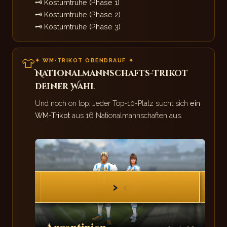
🗝
Kostümtruhe (Phase 1)
🗝
Kostümtruhe (Phase 2)
🗝
Kostümtruhe (Phase 3)
👕
✦ WM-TRIKOT OBENDRAUF ✦
Nationalmannschafts-Trikot
deiner Wahl
Und noch on top: Jeder Top-10-Platz sucht sich
ein
WM-Trikot
aus 16 Nationalmannschaften aus.
›
‹
Argentinien