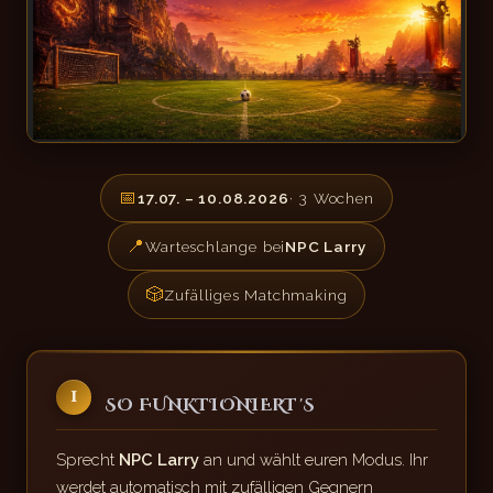
📅
17.07. – 10.08.2026
· 3 Wochen
📍
Warteschlange bei
NPC Larry
🎲
Zufälliges Matchmaking
1
SO FUNKTIONIERT'S
Sprecht
NPC Larry
an und wählt euren Modus. Ihr
werdet automatisch mit zufälligen Gegnern