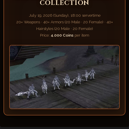
COLLECTION
July 19, 2026 (Sunday), 18:00 servertime
20× Weapons · 40× Armors (20 Male · 20 Female) · 40×
Hairstyles (20 Male · 20 Female)
Price:
4.000 Coins
per item