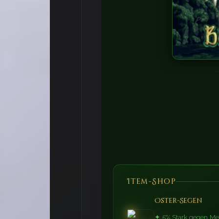
🐇
🥕
🐣
Item-Shop
Oster-Segen
✦ 5% Stark gegen Me