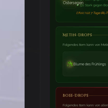
✦ 5% Stark gegen Bo
🥚
Effekt hält
7 Tage (RL-T
🥕
Metin-Drops
🐇
Folgendes Item kann von Metin
Blume des Frühlings
🌿
Boss-Drops
🍀
Folgendes Item kann von alle