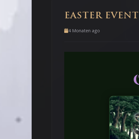
EASTER EVENT
4 Monaten ago
🥚
🌸