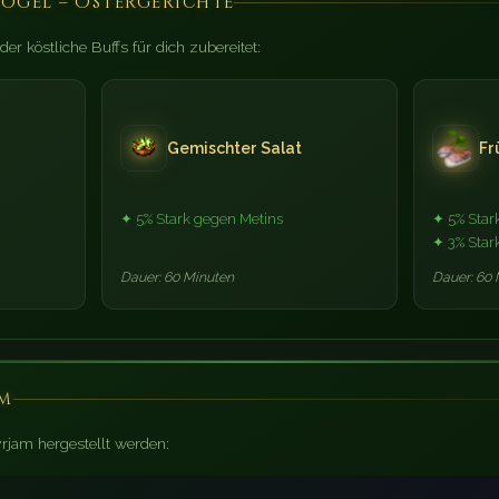
ogel – Ostergerichte
er köstliche Buffs für dich zubereitet:
Gemischter Salat
Fr
✦ 5% Stark gegen Metins
✦ 5% Star
✦ 3% Star
Dauer: 60 Minuten
Dauer: 60 
am
rjam hergestellt werden: