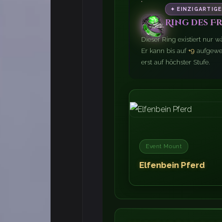
✦ EINZIGARTIGE
Ring des F
🐣
Dieser Ring existiert nur 
🥕
Er kann bis auf
+9
aufgewer
erst auf höchster Stufe.
🍀
🐇
Event Mount
💐
Elfenbein Pferd
🥚
🌼
💐