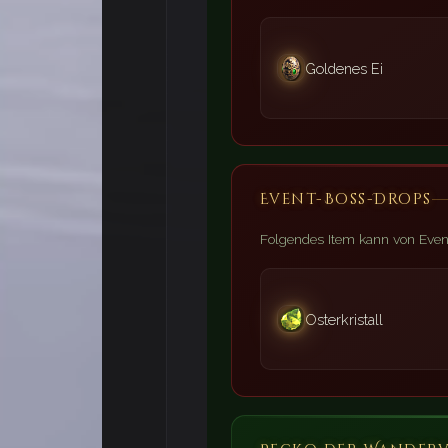
🌿
Goldenes Ei
🐇
🌸
Event-Boss-Drops
🥕
Folgendes Item kann von Even
Osterkristall
🌸
🌸
🌿
💐