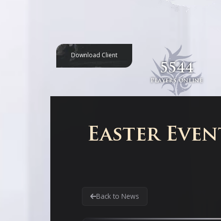
Download Client
5544
Players online
Easter Even
Back to News