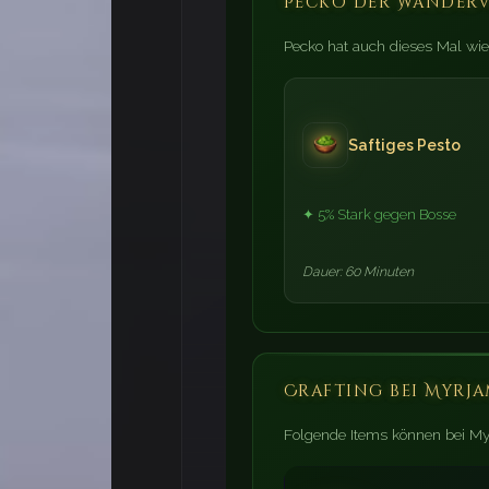
Pecko der Wanderv
🐇
Pecko hat auch dieses Mal wied
🌿
Saftiges Pesto
✦ 5% Stark gegen Bosse
💐
Dauer: 60 Minuten
🐣
Crafting bei Myrj
🥚
Folgende Items können bei My
🥕