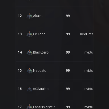
12.
Akainu
99
-
13.
CriTone
99
ucidDreams
14.
BlackZero
99
Invictus
15.
Nequato
99
Invictus
16.
xXGaucho
99
Invictus
17.
FabsNMeisteR
99
Invictus