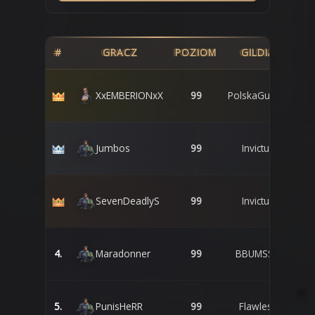
#
GRACZ
POZIOM
GILDIA
IM
XxEMBERIONxX
99
PolskaGuroM
Jumbos
99
Invictus
SevenDeadlyS
99
Invictus
4.
Maradonner
99
BBUMSSN
5.
PunisHeRR
99
Flawless