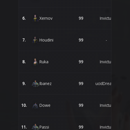
6.
Xernov
99
Invictus
7.
Houdini
99
-
8.
Ruka
99
Invictus
9.
Ibanez
99
ucidDreams
10.
Dowe
99
Invictus
11.
Passi
99
Invictus