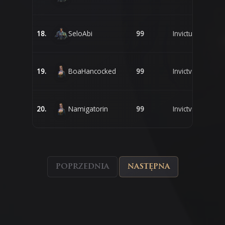
18.
SeloAbi
99
Invictus
19.
BoaHancocked
99
Invictvs
20.
Namigatorin
99
Invictvs
poprzednia
następna