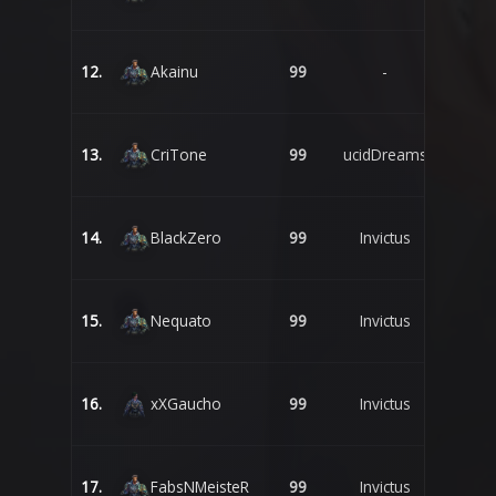
12.
Akainu
99
-
13.
CriTone
99
ucidDreams
14.
BlackZero
99
Invictus
15.
Nequato
99
Invictus
16.
xXGaucho
99
Invictus
17.
FabsNMeisteR
99
Invictus