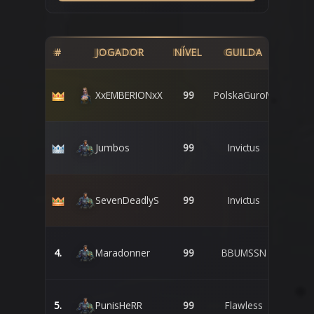
#
JOGADOR
NÍVEL
GUILDA
IMPÉR
XxEMBERIONxX
99
PolskaGuroM
Jumbos
99
Invictus
SevenDeadlyS
99
Invictus
4.
Maradonner
99
BBUMSSN
5.
PunisHeRR
99
Flawless