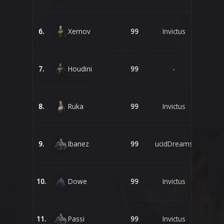
6.
Xernov
99
Invictus
7.
Houdini
99
-
8.
Ruka
99
Invictus
9.
Ibanez
99
ucidDreams
10.
Dowe
99
Invictus
11.
Passi
99
Invictus