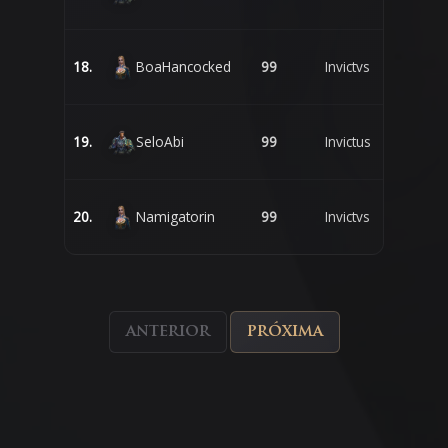
18.
BoaHancocked
99
Invictvs
19.
SeloAbi
99
Invictus
20.
Namigatorin
99
Invictvs
anterior
próxima